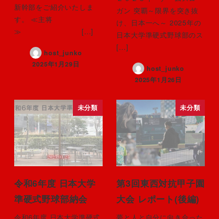
新幹部をご紹介いたしま
ガン 突覇～限界を突き抜
す。 ≪主将
け、日本一へ～ 2025年の
≫ […]
日本大学準硬式野球部のス
[…]
host_junko
2025年1月29日
host_junko
2025年1月26日
未分類
未分類
令和6年度 日本大学
第3回東西対抗甲子園
準硬式野球部納会
大会 レポート(後編)
令和6年度 日本大学準硬式
夢と人と自分に向き合った