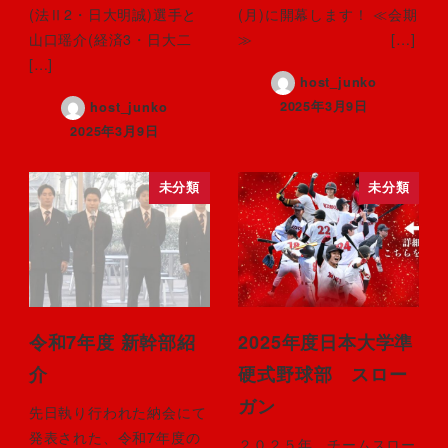
(法Ⅱ2・日大明誠)選手と
(月)に開幕します！ ≪会期
山口瑶介(経済3・日大二
≫ […]
[…]
host_junko
2025年3月9日
host_junko
2025年3月9日
未分類
未分類
令和7年度 新幹部紹
2025年度日本大学準
介
硬式野球部 スロー
ガン
先日執り行われた納会にて
発表された、令和7年度の
２０２５年 チームスロー