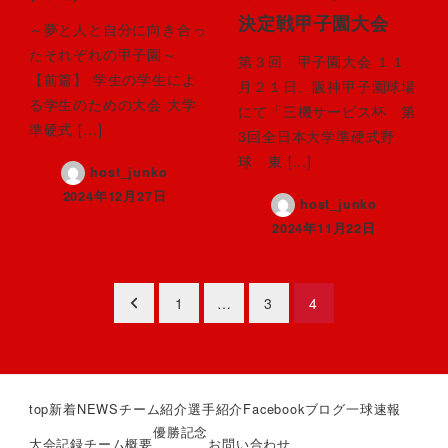
決定戦甲子園大会
～夢と人と自分に向き合っ
たそれぞれの甲子園～
第３回 甲子園大会 １１
【前篇】 学生の学生によ
月２１日、阪神甲子園球場
る学生のための大会 大学
にて「三機サービス杯 第
準硬式 […]
3回全日本大学準硬式野
球 東 […]
host_junko
2024年12月27日
host_junko
2024年11月22日
投
1
…
3
4
稿
の
top
新着NEWS
チーム紹介
選手紹介
Facebook
ブログ
一球速報
ペ
優勝記念
大会記録
チーム概要
お問い合わせ