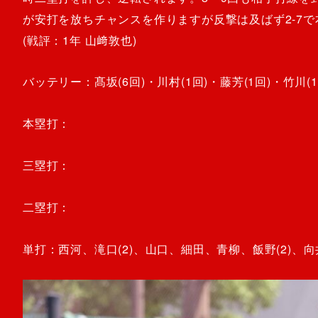
が安打を放ちチャンスを作りますが反撃は及ばず2-7
(戦評：1年 山﨑敦也)
バッテリー：髙坂(6回)・川村(1回)・藤芳(1回)・竹川(1回
本塁打：
三塁打：
二塁打：
単打：西河、滝口(2)、山口、細田、青柳、飯野(2)、向