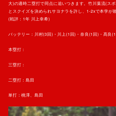
大)の適時二塁打で同点に追いつきます。竹川葉流(スポ
とスクイズを決められサヨナラを許し、1-2xで本学が
(戦評：1年 川上幸希)
バッテリー：川村(3回)・川上(1回)・奈良(1回)・髙良(1回)
本塁打：
三塁打：
二塁打：島田
単打：桃澤、島田