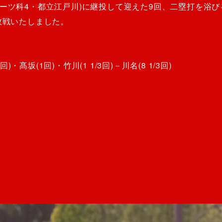
ーツ科4・都立江戸川)に継投して迎えた9回、二塁打を浴び
敗戦いたしました。
・髙坂(1回)・竹川(1 1/3回)－川名(8 1/3回)