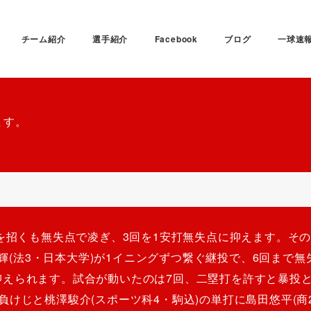
チーム紹介
選手紹介
Facebook
ブログ
一球速
ます。
チを招くも無失点で凌ぎ、3回を1安打無失点に抑えます。そ
元輝(法3・日本大学)が1イニングずつ繋ぐ継投で、6回まで
抑えられます。試合が動いたのは7回、二塁打を許すと暴投
けじと桃澤駿介(スポーツ科4・駒込)の単打に島田悠平(商