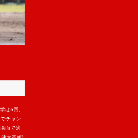
学は5回、
スでチャン
の場面で適
健大高崎)