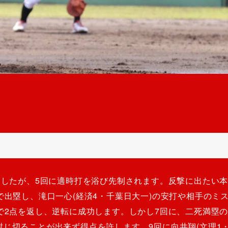
ましたが、5回に適時打を浴び先制されます。反撃に出たい本
で出塁し、滝口一心(経済4・千葉日大一)の安打や相手のミ
打で2点を返し、逆転に成功します。しかし7回に、二死満塁
じ切ることが出来ず得点を許します。9回に向井翔(文理1・