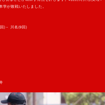
で本学が敗戦いたしました。
)－ 川名(9回)
井