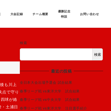
優勝記念
報
大会記録
チーム概要
お問い合わせ
特設
検索
検索
最近の投稿
全日本大会出場予選会 試合結果
の後も川上
春季リーグ戦 vs東洋大学 試合結果
無失点で守り
と四球が絡
春季リーグ戦 vs中央大学 試合結果
2・土浦日
春季リーグ戦 vs東洋大学 注目選手紹介