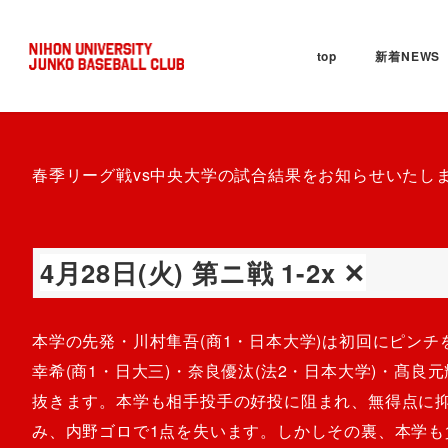
top
新着NEWS
春季リーグ戦vs中央大学の試合結果をお知らせいたし
4月28日(火) 第ニ戦 1-2x ✕
本学の先発・川村隼吾(商1・日本大学)は初回にピン
幸希(商1・日大三)・奈良優汰(法2・日本大学)・髙良
抜きます。本学も相手投手の好投に阻まれ、無得点に
み、内野ゴロで1点を失います。しかしその裏、本学も負