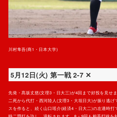
川村隼吾(商1・日本大学)
5月12日(火) 第一戦 2-7 ‪✕‬
先発・髙坂丈慈(文理3・日大三)が4回まで好投を見せ
二死から代打・西河陸人(文理3・大垣日大)が振り逃げ
スを作ると、続く山口瑶介(経済4・日大二)の左適時
時二塁打を許し、逆転されます。8・9回も相手打線を封