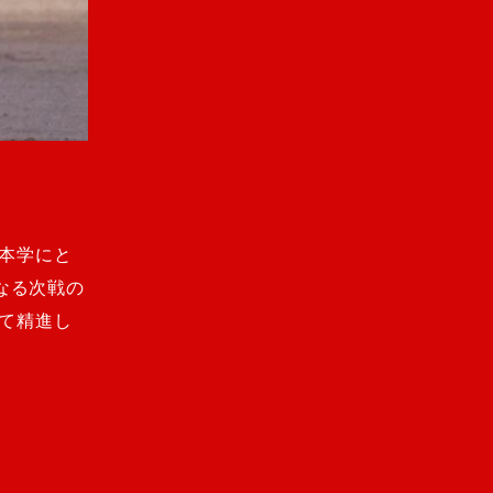
た本学にと
なる次戦の
って精進し