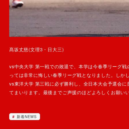
髙坂丈慈(文理3・日大三)
vs中央大学 第一戦での敗退で、本学は今春季リーグ
っては非常に悔しい春季リーグ戦となりました。しか
vs東洋大学 第三戦に必ず勝利し、全日本大会予選会
てまいります。最後までご声援のほどよろしくお願い
新着NEWS