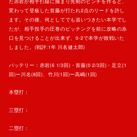
た赤岩が相手打線に捕まり先制のピンチを作ると、
変わって登板した首藤が打たれ2点のリードを許し
ます。その後、何としてでも追いつきたい本学でし
たが、相手投手の圧巻のピッチングを前に攻略の糸
口を見つけることが出来ず、0-2で本学が敗戦いた
しました。(戦評:1年 川名健太郎)
バッテリー：赤岩(6 1/3回)・首藤(0 2/3回)・足立(1
回)ー川名(8回)、竹川(1回)ー高嶋(1回)
本塁打：
三塁打：
二塁打：