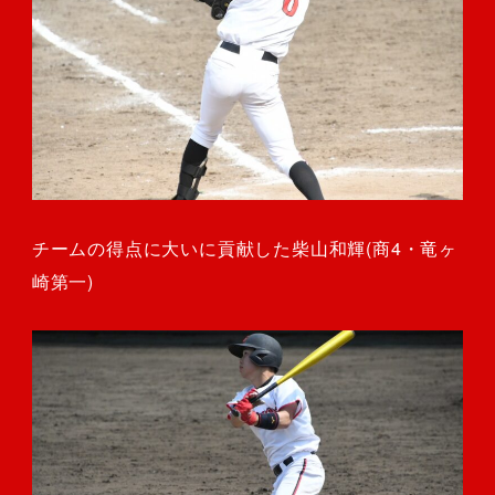
チームの得点に大いに貢献した柴山和輝(商4・竜ヶ
崎第一)