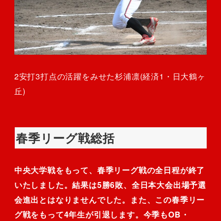
2安打3打点の活躍をみせた杉浦凛(経済1・日大鶴ヶ
丘)
春季リーグ戦総括
中央大学戦をもって、春季リーグ戦の全日程が終了
いたしました。結果は5勝6敗、全日本大会出場予選
会進出とはなりませんでした。また、この春季リー
グ戦をもって4年生が引退します。今季もOB・