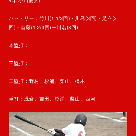
4年 小川慶人)
バッテリー：竹川(1 1/3回)・川島(3回)・足立(2
回)・首藤(1 2/3回)ー川名(8回)
本塁打：
三塁打：
二塁打：野村、杉浦、柴山、橋本
単打：浅倉、吉田、杉浦、柴山、西河