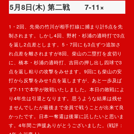
5月8日(木) 第二戦 7-11×
1・2回、先発の竹川が相手打線に捕まり計5点を先
制されます。しかし4回、野村・杉浦の適時打で3点
を返し2点差とします。5・7回にも3点ずつ追加さ
れ点差を離されますが8回、柴山の二塁打を皮切り
に、橋本・杉浦の適時打、吉田の押し出し四球で3
点を返し粘りの攻撃をみせます。9回にも柴山の安
打から反撃をみせ1点を返しますが、あと一歩及ば
ず7-11で本学が敗戦いたしました。本日の敗戦によ
り4年生は引退となります。思うような結果は残せ
ませんでしたが最後まで全員で戦うことが出来て良
かったです。日本一奪還は後輩に託したいと思いま
す。4年間ご声援ありがとうございました。(戦評：