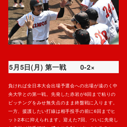
5月5日(月) 第一戦 0-2×
負ければ全日本大会出場予選会への出場が遠のく中
央大学との第一戦。先発した赤岩が6回まで粘りの
ピッチングをみせ無失点のまま終盤戦に入ります。
一方、援護したい打線は相手投手の前に6回までヒ
ット2本に抑えられます。迎えた7回、ついに先発し