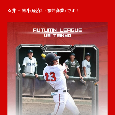
☆井上 開斗(経済2・福井商業)
です！