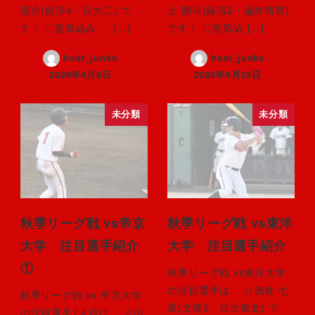
瑶介(経済4・日大二) で
上 開斗(経済2・福井商業)
す！ 〇意気込み 「 […]
です！ 〇意気込 […]
host_junko
host_junko
2026年4月8日
2025年9月23日
未分類
未分類
秋季リーグ戦 vs帝京
秋季リーグ戦 vs東洋
大学 注目選手紹介
大学 注目選手紹介
①
秋季リーグ戦 vs東洋大学
の注目選手は、 ☆浅倉 七
秋季リーグ戦 vs 帝京大学
星(文理2・日大東北) で
の注目選手1人目は、 ☆山