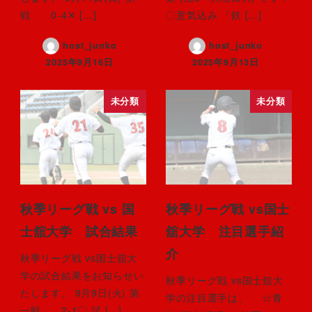
戦 0-4‪✕‬ […]
〇意気込み 「鉄 […]
host_junko
host_junko
2025年9月16日
2025年9月13日
未分類
未分類
秋季リーグ戦 vs 国
秋季リーグ戦 vs国士
士舘大学 試合結果
舘大学 注目選手紹
介
秋季リーグ戦 vs国士舘大
学の試合結果をお知らせい
秋季リーグ戦 vs国士舘大
たします。 9月9日(火) 第
学の注目選手は、 ☆青
一戦 2-1〇 試 […]