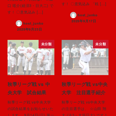
す！ 〇意気込み 「戦 […]
口 瑶介(経済3・日大二) で
す！ 〇意気込み […]
host_junko
2025年9月17日
host_junko
2025年9月23日
未分類
未分類
秋季リーグ戦 vs 中
秋季リーグ戦 vs中央
央大学 試合結果
大学 注目選手紹介
秋季リーグ戦 vs中央大学
秋季リーグ戦 vs中央大学
の試合結果をお知らせいた
の注目選手は、 ☆山田 翔
します。 9月14日(日) 第一
太 (法3・大垣日大) です！