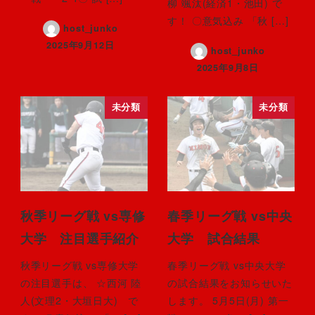
柳 颯汰(経済1・池田) で
す！ 〇意気込み 「秋 […]
host_junko
2025年9月12日
host_junko
2025年9月8日
未分類
未分類
秋季リーグ戦 vs専修
春季リーグ戦 vs中央
大学 注目選手紹介
大学 試合結果
秋季リーグ戦 vs専修大学
春季リーグ戦 vs中央大学
の注目選手は、 ☆西河 陸
の試合結果をお知らせいた
人(文理2・大垣日大) で
します。 5月5日(月) 第一