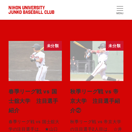
MENU
未分類
未分類
春季リーグ戦 vs 国
秋季リーグ戦 vs 帝
士舘大学 注目選手
京大学 注目選手紹
紹介
介②
春季リーグ戦 vs 国士舘大
秋季リーグ戦 vs 帝京大学
学の注目選手は、 ★山口
の注目選手2人目は、 ☆井